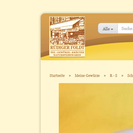
Alle
»
»
»
Startseite
Meine Gewürze
R - S
Sch