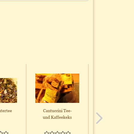
tertee
Cantuccini Tee-
Ingwer Dattel
und Kaffeekeks
Walnuss Taler
vegan!