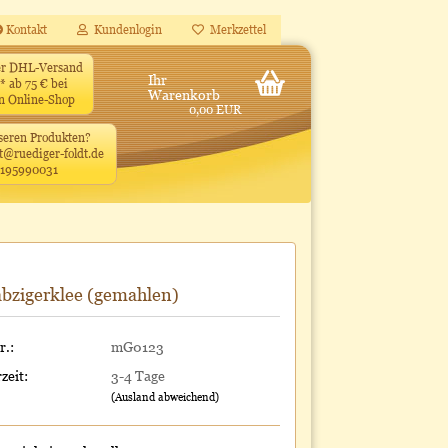
Kontakt
Kundenlogin
Merkzettel
ler DHL-Versand
Ihr
* ab 75 € bei
Warenkorb
en Online-Shop
0,00 EUR
seren Produkten?
t@ruediger-foldt.de
4195990031
bzigerklee (gemahlen)
r.:
mG0123
zeit:
3-4 Tage
(Ausland abweichend)