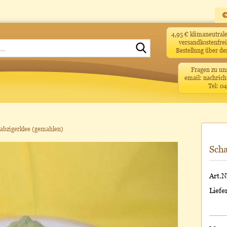
4,95 € klimaneutra
versandkostenfrei
Suche...
Bestellung über d
Fragen zu un
email: nachrich
Tel: 0
abzigerklee (gemahlen)
Scha
Art.N
Liefer