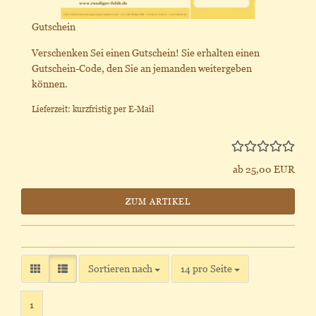
Gutschein
Verschenken Sei einen Gutschein! Sie erhalten einen
Gutschein-Code, den Sie an jemanden weitergeben
können.
Lieferzeit: kurzfristig per E-Mail
ab 25,00 EUR
ZUM ARTIKEL
Sortieren nach
pro Seite
Sortieren nach
14 pro Seite
1