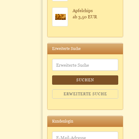
Apfelchips
ab 3,50 EUR
Erweiterte Suche
Erweiterte
Suche
SUCHEN
ERWEITERTE SUCHE
Kundenlogin
E-