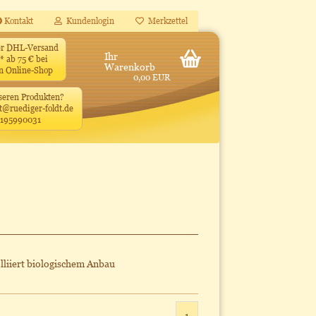
Kontakt
Kundenlogin
Merkzettel
ler DHL-Versand
Ihr
* ab 75 € bei
Warenkorb
en Online-Shop
0,00 EUR
seren Produkten?
t@ruediger-foldt.de
4195990031
lliiert biologischem Anbau
1