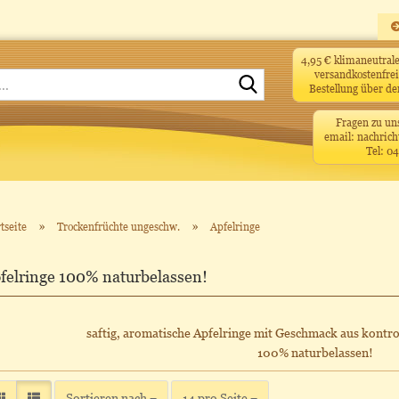
4,95 € klimaneutra
versandkostenfrei
Suche...
Bestellung über d
Fragen zu un
email: nachrich
Tel: 0
»
»
tseite
Trockenfrüchte ungeschw.
Apfelringe
felringe 100% naturbelassen!
saftig, aromatische Apfelringe mit Geschmack aus kontro
100% naturbelassen!
Sortieren nach
pro Seite
Sortieren nach
14 pro Seite