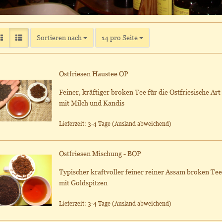
Sortieren nach
pro Seite
Sortieren nach
14 pro Seite
Ostfriesen Haustee OP
Feiner, kräftiger broken Tee für die Ostfriesische Art
mit Milch und Kandis
Lieferzeit: 3-4 Tage
(Ausland abweichend)
Ostfriesen Mischung - BOP
Typischer kraftvoller feiner reiner Assam broken Tee
mit Goldspitzen
Lieferzeit: 3-4 Tage
(Ausland abweichend)