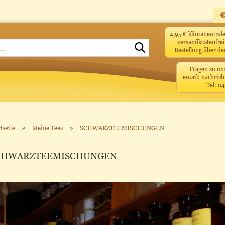
4,95 € klimaneutra
versandkostenfrei
Suche...
Bestellung über d
Fragen zu un
email: nachrich
Tel: 0
»
»
tseite
Meine Tees
SCHWARZTEEMISCHUNGEN
CHWARZTEEMISCHUNGEN