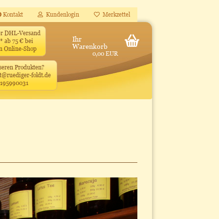
Kontakt
Kundenlogin
Merkzettel
ler DHL-Versand
Ihr
* ab 75 € bei
Warenkorb
en Online-Shop
0,00 EUR
seren Produkten?
t@ruediger-foldt.de
4195990031