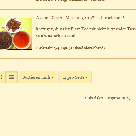
Assam - Ceylon Mischung 100% naturbelassen!
kräftiger, dunkler Blatt-Tee mit nicht bitternder Tass
100% naturbelassen!
Lieferzeit: 3-4 Tage
(Ausland abweichend)
Sortieren nach
pro Seite
Sortieren nach
14 pro Seite
1
bis
6
(von insgesamt
6
)