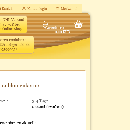
Kontakt
Kundenlogin
Merkzettel
ler DHL-Versand
Ihr
* ab 75 € bei
Warenkorb
en Online-Shop
0,00 EUR
seren Produkten?
t@ruediger-foldt.de
4195990031
nenblumenkerne
zeit:
3-4 Tage
(Ausland abweichend)
neinheiten aktuell: