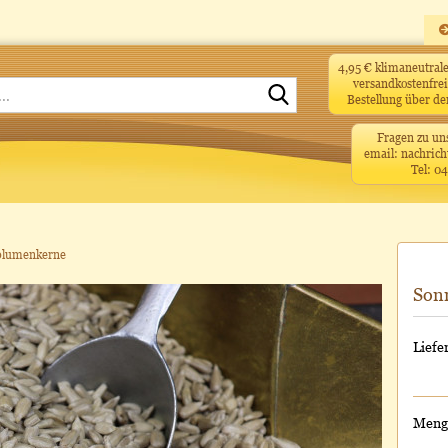
4,95 € klimaneutra
versandkostenfrei
Suche...
Bestellung über d
Fragen zu un
email: nachrich
Tel: 0
blumenkerne
Son
Liefer
Menge