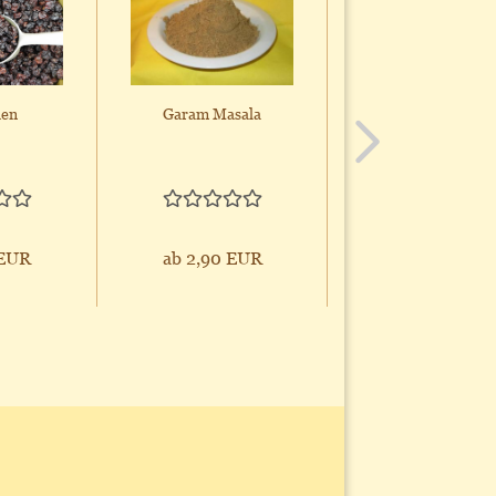
hen
Garam Masala
Erdnüsse in der
Schale geröstet
 EUR
ab 2,90 EUR
ab 4,95 EUR