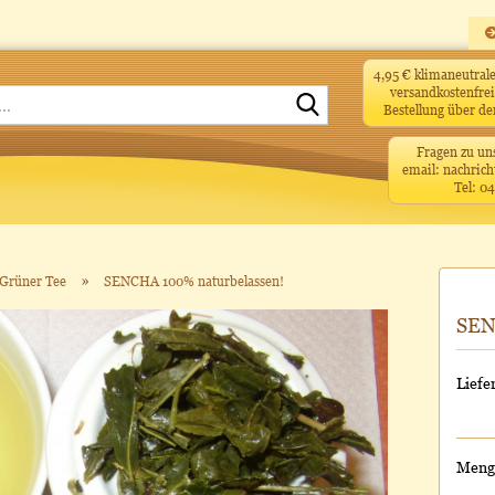
4,95 € klimaneutra
versandkostenfrei
Suche...
Bestellung über d
Fragen zu un
email: nachrich
Tel: 0
»
Grüner Tee
SENCHA 100% naturbelassen!
SEN
Liefer
Menge