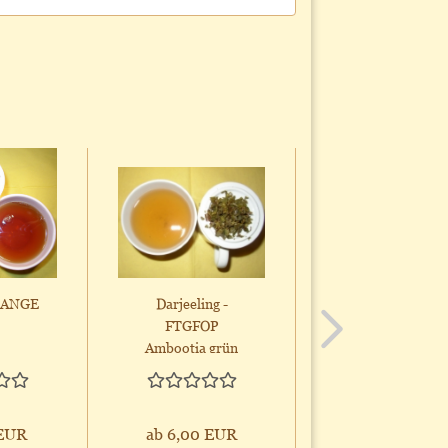
RANGE
Darjeeling -
SFTGFOP Assa
FTGFOP
CINNEMARA
Ambootia grün
100%
naturbelassen!...
 EUR
ab 6,00 EUR
ab 7,95 EUR