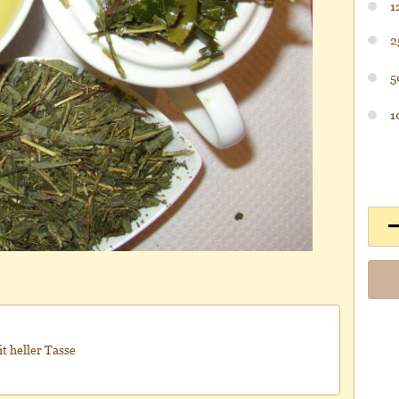
1
2
5
1
it heller Tasse