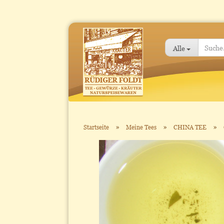
Alle
»
»
»
Startseite
Meine Tees
CHINA TEE