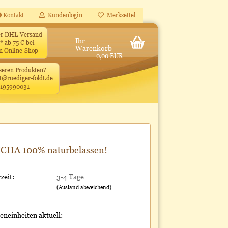
Kontakt
Kundenlogin
Merkzettel
ler DHL-Versand
Ihr
* ab 75 € bei
Warenkorb
en Online-Shop
0,00 EUR
seren Produkten?
t@ruediger-foldt.de
4195990031
CHA 100% naturbelassen!
zeit:
3-4 Tage
(Ausland abweichend)
neinheiten aktuell: