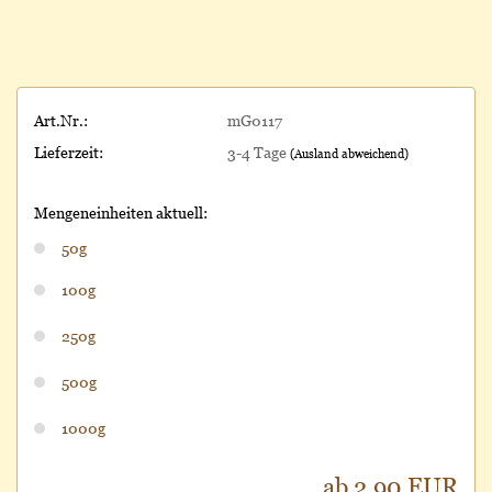
Art.Nr.:
mG0117
Lieferzeit:
3-4 Tage
(Ausland abweichend)
Mengeneinheiten aktuell:
50g
100g
250g
500g
1000g
ab 2,90 EUR